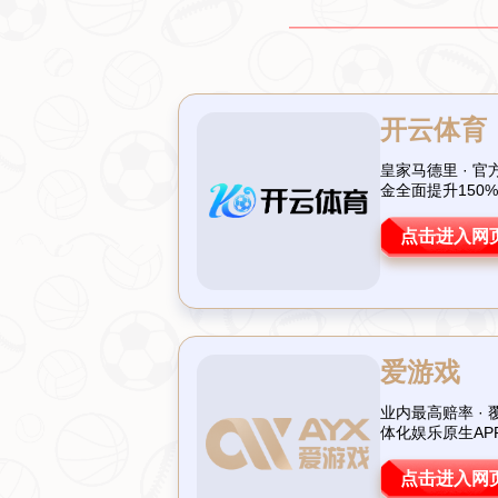
公司新闻
前
行业新闻
在
转
到
给
克
克
2
的
这
力
为
对
提