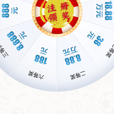
业内人士分析，这次转会的成功离不开多方努力。据悉， Paris 在谈
本人提供了优厚的薪资待遇。这种“天时地利人和”的结合，最终促成了这
例分析：类似转会对球队的影响
顾近年来的足坛历史，不难发现年轻球星的加入往往能为豪门俱乐部带来质的
从摩纳哥来到 Paris 时，也曾引发巨大争议。然而事实证明，他的速
法甲冠军并杀入欧冠决赛。同样，克瓦拉茨赫利亚被认为是“下一个姆巴佩”，
器。