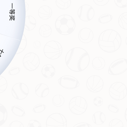
判中展现了足够的诚意，不仅满足了那不勒斯的报价，还为球
笔重磅交易。
飞跃。以姆巴佩为例，2017年他以1.8亿欧元的转会
度和进球能力彻底改变了球队的进攻模式，帮助俱乐部多次问
他在边路的突破能力和创造力有望成为 Paris 新的进攻