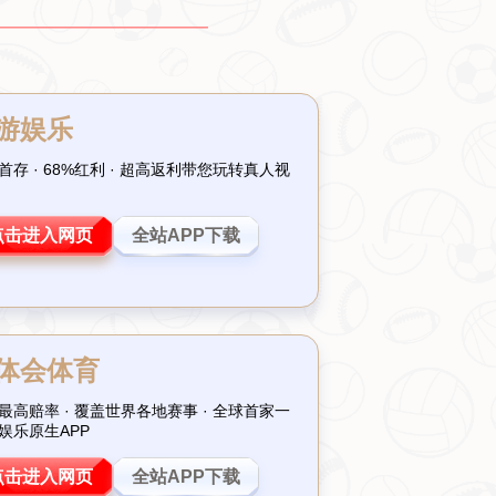
2:50:01+08:00
点击：
亚天才球员克瓦拉茨赫利亚正式敲定加盟巴黎圣日耳曼，
球和出色的突破能力，成为欧洲足坛炙手可热的新星。他的
竟是什么让克瓦拉茨赫利亚如此备受瞩目？他的加盟又将
2岁的格鲁吉亚球员，他在意甲那不勒斯的表现堪称惊艳。
了12粒进球和10次助攻，展现了
全面的进攻才华
。正是这样
希望将其打造为球队未来的核心。
心。俱乐部近年来一直致力于构建一支兼具年轻化与竞争
择。首先，法甲联赛虽然在整体竞争力上略逊于意甲，但 paris
同冲击欧冠冠军。其次， paris 的财务实力和品牌影