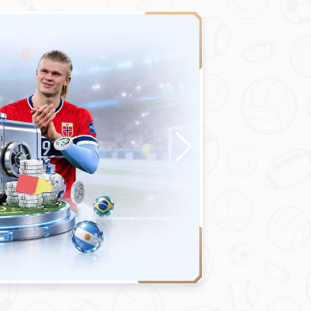
在
线
客
服
会身价突破7000万