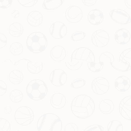
当
力
结
随
未
目
热
快速链接
联系华体
15882216
公司简介
产品服务
全国统一业务
新闻中心
联系华体会官网