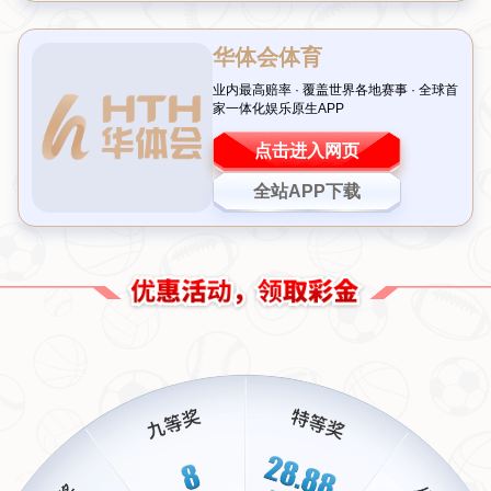
比赛回顾：阿森纳掌控全局
本场欧冠小组赛，阿森纳主场迎战萨格勒布迪纳摩，枪手从开场
便展现了压倒性的优势。凭借流畅的传球和高效的进攻组织，他
们在第18分钟就由
哈弗茨
打破僵局。这位德国前锋在禁区内冷静
推射得手，为球队奠定了领先优势。随后，他在第35分钟又为队
友送上一次精妙助攻，帮助球队将比分扩大为2比0。下半场，阿
森纳继续保持高压态势，最终锁定3比0的胜局。
这场胜利不仅是实力的体现，也彰显了主教练阿尔特塔对战术的
精准把控。无论是中场的调度还是前场的冲击，
阿森纳
都展现了
顶级强队的风范。而作为进攻核心的
哈弗茨
，更是用实际行动证
明了自己的价值。
哈弗茨表现解析：传射建功成关
键先生
在本场比赛中，
哈弗茨
的表现堪称完美。他不仅在进攻端展现了
极高的效率，还在防守时积极回撤参与拼抢。据统计，他全场完
成了3次关键传球和1次成功突破，数据背后是他在球场上的全面