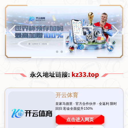
NEWS
新闻中心
新闻中心
公司新闻
行业新闻