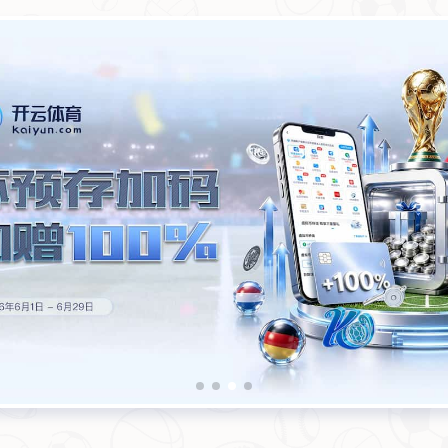
新闻中心
联系华体会官网
NEWS
新闻中心
🏅完美搭档！全红婵／陈芋汐夺得跳水