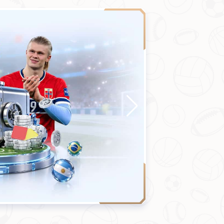
在
线
客
服
世界杯女子双人10米台金牌