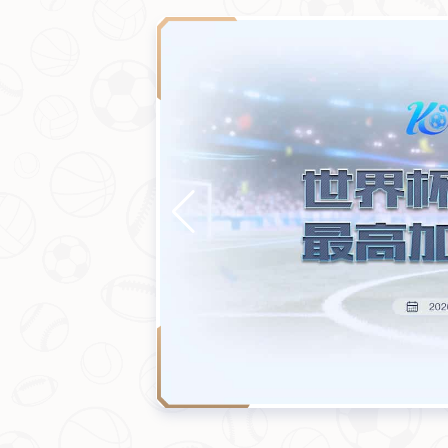
网站首页
关于华体会官网
产品服务
新闻中心