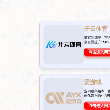
公司新闻
在
行业新闻
人
伦
全
细
境