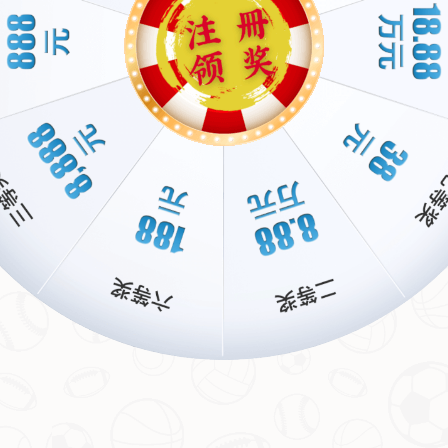
于球迷而言，这一消息无疑是振奋人心的。试想，如果决赛失利，球队士
振信心。而如果决赛获胜，引入像
庫尼亞這樣的潛力球星
更是锦上添花，
例分析：庫尼亞能否成為下一個菲爾米諾
顾近年来英超成功的南美前鋒，利物浦的羅伯托·菲爾米諾是一個典型的
，為克洛普的戰術體系提供了重要支持。而庫尼亞的特點與之有幾分相似
能在滕哈格的體系中找到自己的角色，或許會成為紅魔攻擊線上的關鍵人
然，適應新環境和戰術要求是每位球員都需要面對的挑戰。但從目前的情
提供了展現自我的大舞台。
小結)轉會市場的深遠影響
體而言，這筆即將完成的轉會不僅僅是一次簡單的球員交易，更是
Manch
潛力的前鋒，俱樂部展現了對未來的信心，也為球迷帶來了更多期待。隨
否能真正融入老特拉福德的紅色海洋，並幫助球隊重返榮耀巔峰。
门推荐：
(国际）米兰体育官网全站登录入口地址-APP下载 Inter milan