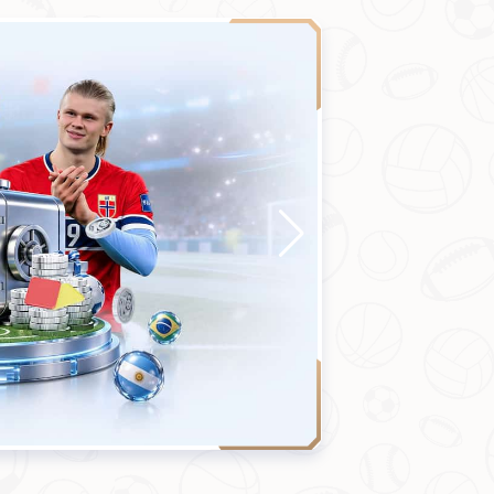
在
线
客
服
决赛结果不影响交易HWG