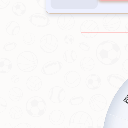
更
相
欧
值
结