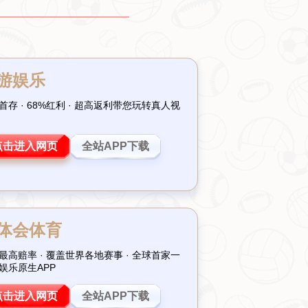
2:50:02+08:00
点击：
据知名转会记者法布里齐奥·罗马诺透露，
曼联
即将完成对
这一消息无疑点燃了红魔粉丝的热情，也让人们对新赛季的
您揭开背后的故事，探讨这笔转会的潜在影响。
性。作为一名24岁的巴西前锋，库尼亚不仅拥有出色的身
能展现出令人印象深刻的突破能力和进球嗅觉。在狼队的
曼联来说，无疑是一个理想选择。