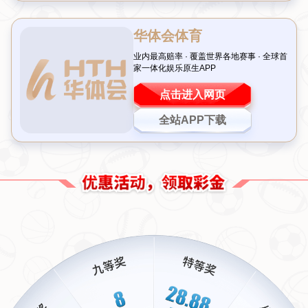
国际赛场的焦点对决
2023年，国际男足比赛无疑是球迷关注的重点。其中，
世界杯预
选赛
成为各国队伍展现实力的重要舞台。亚洲区的中国男足在这
一年的表现引发了广泛讨论。尽管面临强敌环伺，中国队在部分
关键比赛中展现了顽强的斗志，例如在对阵东南亚劲旅的一场比
赛中，凭借精准的战术调整和球员的拼搏精神，成功逼平对手。
这种表现为球队积累了宝贵的经验，也为未来的突破奠定了基
础。
此外，欧洲区的预选赛同样精彩纷呈。传统强队如法国、德国
等，以稳定的发挥继续领跑，而一些新兴力量也在逐步崛起。特
别是某东欧小国男足，在2023年的一场比赛中爆冷击败了世界排
名靠前的队伍，充分体现了足球的不可预测性和魅力。