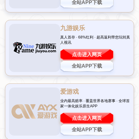
2023年男子足球赛事新篇章
作者：华体会官网
发布时间：2026-08-08T02:50:01+08:00
点
击：
在全球体育舞台上，足球始终是备受瞩目的焦点项目。2023年，
男足赛事以其激烈的竞争和令人振奋的表现，再次点燃了球迷的
热情。本文将围绕
男足2023年比赛
这一主题，深入探讨这一年国
际和国内赛场上的亮点、挑战以及值得关注的球队表现，为广大
球迷带来全面的赛事回顾。