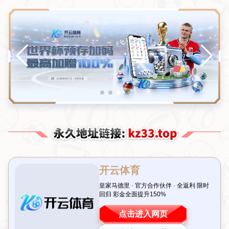
NEWS
新闻中心
新闻中心
公司新闻
行业新闻