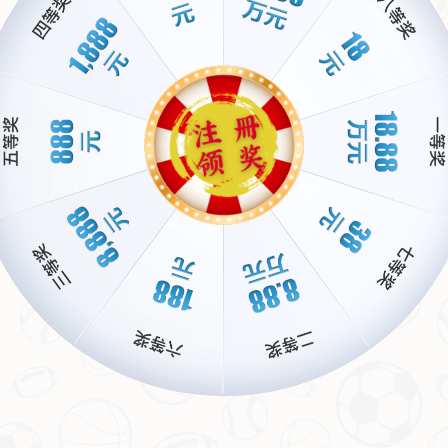
有业内人士分析，如果报价金额足够诱人，同时阿隆索本人表达
强烈意愿回归安菲尔德，那么交易成功的概率将大大提升。毕
竟，对于这位前红军中场来说，重返老东家执教无疑是职业生涯
的一大里程碑。
三 为何选择阿隆소：战术契合与情感纽带并存
选择阿隆소作为新帅候选，不仅仅是因为他在教练席上的表现，