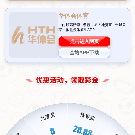
是在2005年欧冠决赛中帮助
利物浦
逆转AC米兰，成为俱乐部历
史上的经典一幕。退役后，他并未远离足球，而是选择了执教之
路。目前，他在德甲球队
勒沃库森
的表现令人瞩目，带领球队在
本赛季展现出强大的竞争力，稳坐联赛榜首。他的战术理念和对
比赛的深刻理解，让外界普遍认为他是接替克洛普的
理想人选
。
值得一提的是，阿隆索在勒沃库森的成功并非偶然。他善于调教
年轻球员，同时注重攻守平衡，这与利物浦现阶段的阵容需求高
度契合。正因如此，红军管理层将他视为首要目标，并已展开初
步接触。
二 转会动态：报价即将到来 谈判或有挑战
据可靠消息透露，
利物浦
已经与阿隆索的团队进行了多次沟通，
双方就个人条款达成了一定共识。接下来，俱乐部计划在未来几
周内正式向
勒沃库森
提交报价。然而，这笔交易并非毫无阻碍。
首先，阿隆索与勒沃库森的合同尚未到期，若要提前解约，可能
需要支付高额违约金。其次，勒沃库森目前正处于争冠关键期，
他们未必愿意轻易放走这位功勋主帅。