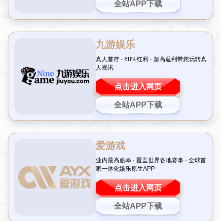
利物浦与阿隆索展开谈判，计划近期向勒沃库森提出
正式报价
作者：华体会官网
发布时间：2026-08-06T02:50:02+08:00
点
击：
引言：红军新帅人选浮出水面 球迷期待阿隆索回归
随着克洛普宣布将在本赛季结束后离开利物浦，关于球队下一任
主教练的讨论迅速升温。作为英超豪门，利物浦的帅位吸引了无
数目光，而最新消息显示，
利物浦
已与前球员哈维·阿隆索取得联
系，并计划在未来几周内正式向
勒沃库森
提出报价。这一消息无
疑点燃了球迷的热情，毕竟阿隆索不仅是红军旧将，更在教练岗
位上展现出了惊人的潜力。究竟这位西班牙名宿能否重返安菲尔
德？让我们一探究竟。
一 阿隆索：从球员到教练的华丽转身
哈维·阿隆索作为球员时期就以出色的视野和精准传球闻名，尤其