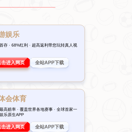
2:50:02+08:00
点击：
点。赛后，横滨主帅在接受采访时直言：“打申花的下半场
程度，也凸显了横滨水手在关键时刻的韧性与战术调整能
这场较量背后的故事。
，形势却发生了微妙变化。申花队加强了进攻节奏，利用
自于对手的战术调整以及己方球员体能下降导致的防守漏
被动。
境下保持专注，这对球员的心理素质是巨大考验，”
主帅如
要在心理上稳住阵脚。