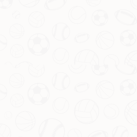
这
弃
行
同
h
相
快速链接
联系华体
15882216
公司简介
产品服务
全国统一业务
新闻中心
联系华体会官网