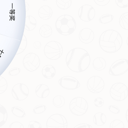
的执行力。在主教练的临场指挥下，他们及时调整了防守
后20分钟，球队在几次关键防守中成功化解危机，确保了
，还多次通过精准长传发起反击，为前锋创造机会。主帅
申花通过快速反击险些破门，但随后横滨主帅果断换上一
己方逐渐找回节奏。从数据上看，此后15分钟内，
，正是这种团结让我们渡过难关。”
这句话不仅是对球员的