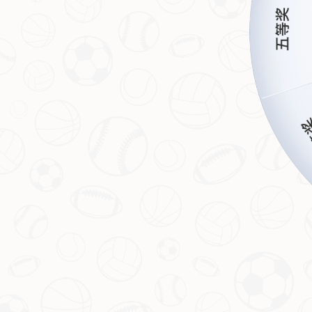
二
尽
策
比
值
对
三
以
名
h
此
肯
四