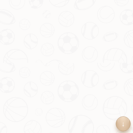
水手抗压能力的一次考验。面对下半场的困境，他们没有选择放
提供了一个宝贵的经验：在逆境中，只有冷静分析、果断
程艰难，但这样的经历会让队伍变得更强。显然，对于
sponsor