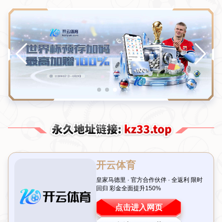
NEWS
新闻中心
新闻中心
公司新闻
行业新闻