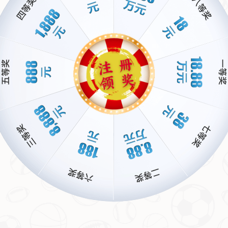
站位意识极强，经常能在对手起脚前预判球路，从而轻松化解威
胁。此外，
他在高空球处理上的稳定性
也让人叹服，几乎很少出
现失误。
更值得一提的是，
索莫尔的心理素质
堪称一流。在高压环境下，
他依然能保持冷静，这种大心脏特质让他在关键比赛中成为球队
最可靠的后盾。这一点，与许多年轻门将相比，是他更为突出的
优势。
案例分析：欧冠赛场的耀眼时刻
如果要挑选一个具体的案例来佐证鲁尼的评价，那么本赛季某场
欧冠小组赛无疑是一个绝佳例证。在那场比赛中，国际米兰面对
一支攻击火力强劲的队伍，全场比赛被压制在半场。然而，
凭借
ソモ尔的多次神扑
，蓝黑军团最终艰难守住了平局。他的表现直
接决定了比赛的结果，也赢得了现场球迷经久不息的掌声。