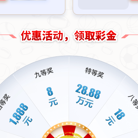
力支持，也让外界对曼联下赛季的表现充满遐想。
过去的案例来看，类似的情况曾在其他俱乐部上演。例如，切尔西在新老
初期效果不佳，但长期来看为队伍注入了活力。曼联若能在英力士的支持
免盲目花钱，选择真正适合战术体系的球员，将是关键所在。