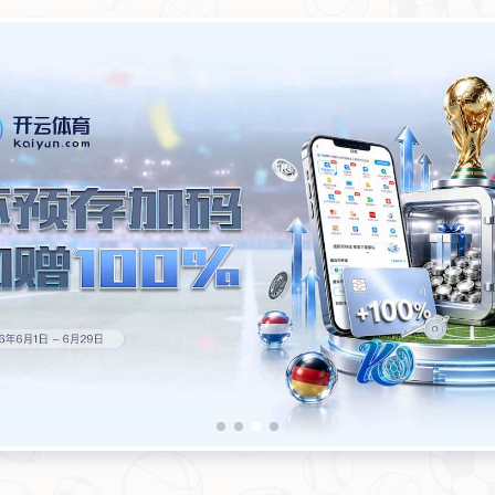
新闻中心
联系华体会官网
NEWS
新闻中心
滕哈赫向拉爵提出变革建议，英力