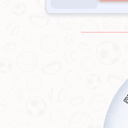
有
以
管
避