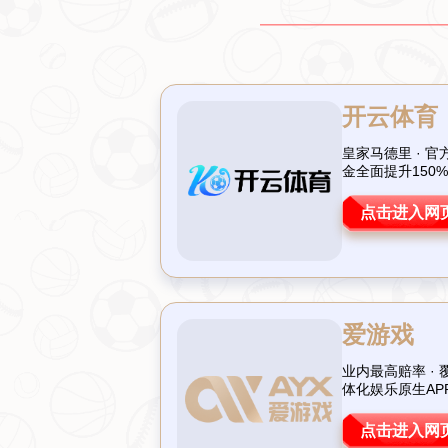
公司新闻
引
行业新闻
在
向
理
滕
据
场
不
时
值
是
英
自
投