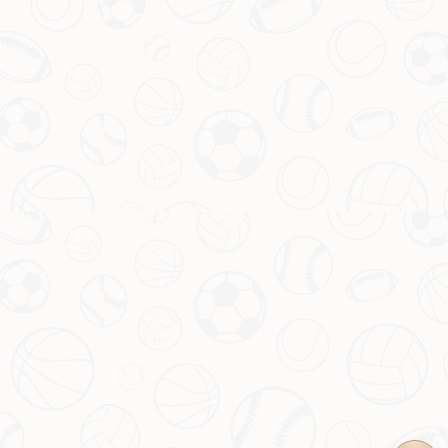
。
烈，顶级球员往往身价不菲且有多家豪门争夺。如何在有
球员的心态调整以及新援融入的速度也将直接影响下赛季
的清晰规划，曼联合理利用这一窗口期，完全有可能实现质的飞