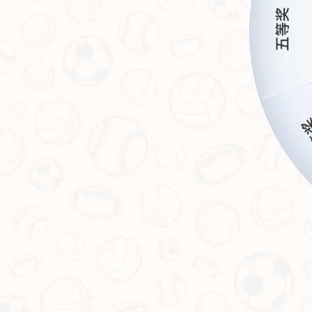
具
虽
的
射
此