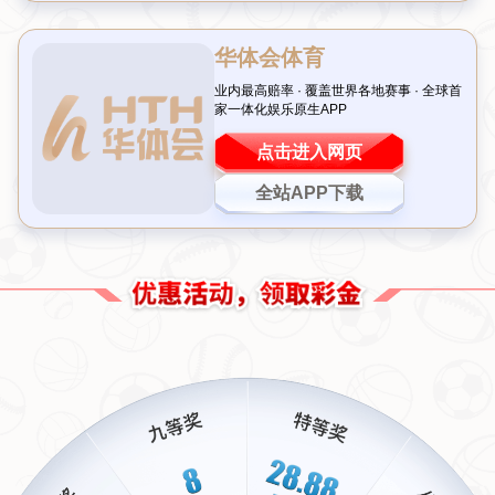
一：莫德里奇的选择-忠诚高于一切
作为皇马的中场核心，莫德里奇早已证明了自己的实力和价值。
2018年，他不仅带领克罗地亚国家队闯入世界杯决赛，还荣膺
金
球奖
，成为打破梅西和C罗垄断的传奇人物。2023年夏天，当沙
特联赛以天价合同向他抛出橄榄枝时，许多人都以为他会像其他
球星一样，选择在职业生涯末期“捞金”。然而，莫德里奇坚定地
选择了留下。