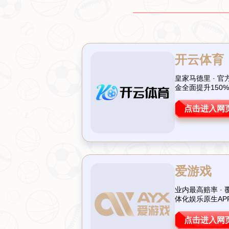
公司新闻
引
行业新闻
在
维
赛
阿
对
成
定
值
在
国
除
取
住