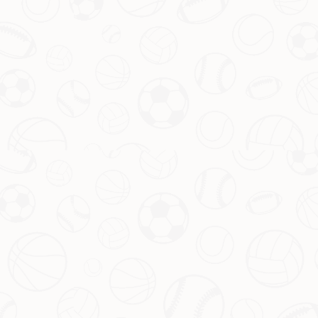
着赛季深入，球队的状态逐渐回暖，阿瑙托维奇等新援的
足够的竞争力。不管是面对劲敌还是中小球队，他们都需
能否延续这样的势头，或许将成为决定他们本赛季命运的