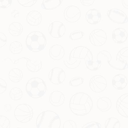
手
展
这
融
要
无
关
合
快速链接
联系华体
15882216
公司简介
产品服务
全国统一业务
新闻中心
联系华体会官网