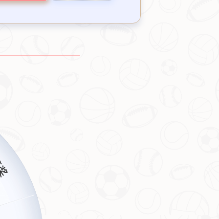
和恰尔汗奥卢，他们在控制节奏和组织进攻方面功不可没。
后防线也在面对佛罗伦萨的反扑时表现出色，将对手的威
的战术体系。