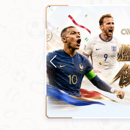
网站首页
关于华体会官网
产品服务
新闻中心