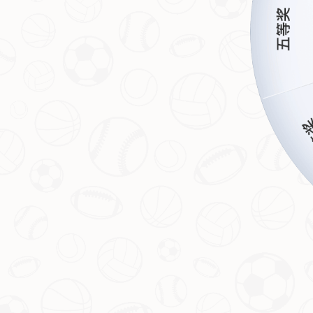
案
在
进
志
以
优