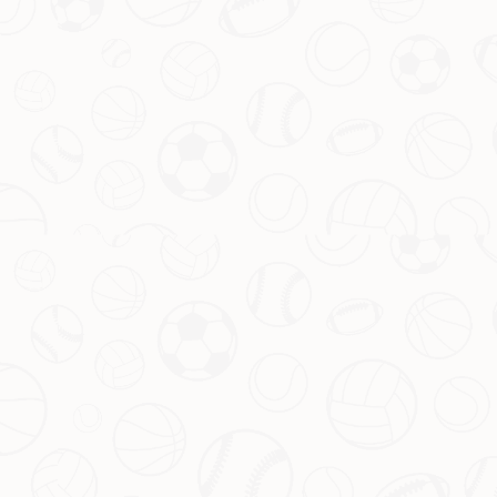
。
望未来：国米的争冠之路
场对阵佛罗伦萨的胜利，让国际米兰在意甲积分榜上的位置更加稳固。随
入也让阵容深度进一步提升。虽然挑战依然存在，但蓝黑军团已经展现出
保持这样的专注度和执行力，才能在漫长的赛季中笑到最后。
论是球迷还是专家，都对这支队伍寄予厚望。而在接下来的赛程中，国米
键因素。
作站点：
壹号娱乐（yihao）-NG大舞台APP下载送彩金 one entertainment
会官网
369
咨询：0411-8000389