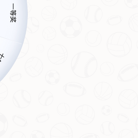
此时，因扎吉果断进行换人调整，用防守型球员替换部分
的胜利奠定了基础。
这样的临场指挥能力，正是强队的标
时，国米同样通过换人调整稳住局面，并最终守住了领先
于意甲其他竞争者来说，这样的国米无疑是一个强大的对