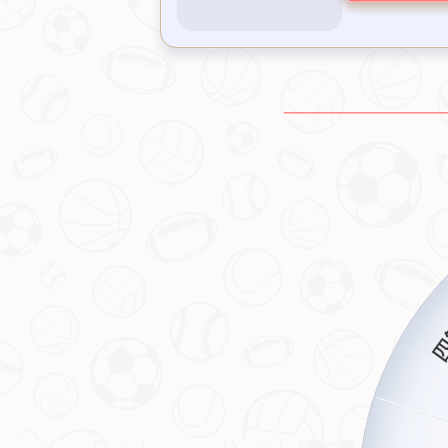
这
他
胁