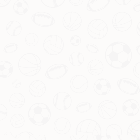
着他有一天会真正站在伯纳乌的边线旁？时间或许会给出答案。
结语前的思考：人才流动与教练
视野
无论是关于尼科-帕斯的回购建议，还是ス卡罗尼对自己未来的展
望，都反映了现代足球中人才流动和教练视野的重要性。一名优
秀的年轻球员，可能因为一时的发展空间受限而离开母队，但这
并不意味着故事就此结束。而一位成功的教练，不仅需要带领球
队取得成绩，更需要在战略层面为俱乐部的长远发展出谋划策。
无疑，ス卡罗尼正在用他的专业视角，为我们描绘一幅充满可能
的蓝图。
链接参考：
开元棋牌官方APP下载地址-真人视频在线观看| Kaiyuan Game
Card
联系华体会官网
15882216369