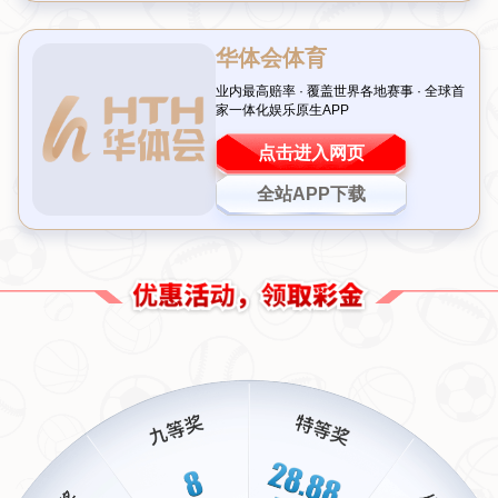
尼科-帕斯的潜力与皇马的选择
尼科-帕斯，这位出生于2001年的阿根廷小将，曾是皇家马德里
青训系统中的一颗新星。作为一名技术细腻、视野开阔的中场球
员，他在青年队时就展现出了不俗的天赋。然而，由于一线队竞
争激烈，他最终转会至其他联赛寻求发展机会。对于这样的离
队，斯卡洛尼显然有些遗憾。他直言：“如果我是皇马的管理层，
我会密切关注
尼科-帕斯的成长轨迹
。一旦有回购的机会，不应犹
豫。”
为何斯卡洛尼如此看好这位年轻人？一方面，帕斯的风格与现代
足球对中场球员的要求高度契合——既能防守，又能组织进攻。
另一方面，作为一名阿根廷教练，斯卡洛尼可能更了解帕斯的文
化背景和心理素质，认为他有能力适应伯纳乌的高压环境。数据
显示，帕斯在近期比赛中的传球成功率高达
85%以上
，这对于一
名年轻球员来说尤为可贵。