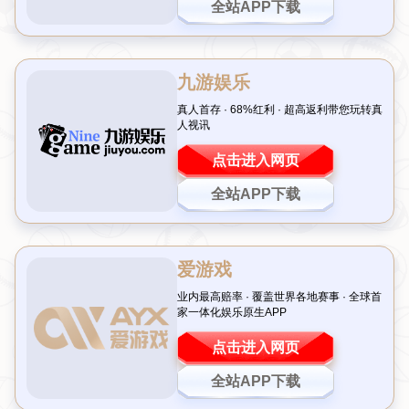
阿斯：巴拉多利德双线失守，足球与篮球队本赛季末
齐齐降级
作者：华体会官网
发布时间：2026-08-08T02:50:01+08:00
点
击：
引言：双重打击下的巴拉多利德体育危机
在西班牙体育界，巴拉多利德这座城市近期成为热议焦点。据
《阿斯报》最新报道，
巴拉多利德足球队
和
巴拉多利德篮球队
在
本赛季表现低迷，双双面临降级的命运。这不仅是俱乐部历史上
的罕见困境，也让球迷们心碎不已。足球与篮球作为城市的两大
体育支柱，同时陷入低谷究竟意味着什么？本文将深入探讨这一
现象背后的原因，并分析其对俱乐部未来的影响。
巴拉多利德足球队：西甲降级边缘的挣扎
首先来看
巴拉多利德足球队
，这支球队在本赛季西甲联赛中表现