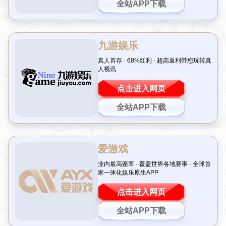
抢7大战前夕：戈登伤势明朗，穆雷发号施令，亚历
山大提出条件
作者：华体会官网
发布时间：2026-08-08T02:50:01+08:00
点
击：
前言：抢七大战一触即发悬念迭
起
随着NBA季后赛的深入，掘金与雷霆的系列赛已经进入白热化阶
段，即将迎来生死攸关的抢七大战。在这个关键时刻，球员的状
态、球队的策略调整都成为球迷关注的焦点。尤其是在比赛前
夕，掘金核心阿隆-戈登的伤情终于得到确认，贾马尔-穆雷对球
队下达重要指示，而雷霆当家球星亚历山大也提出了明确要求。
这场对决究竟会如何发展？让我们一起揭开这场巅峰之战的前
幕。