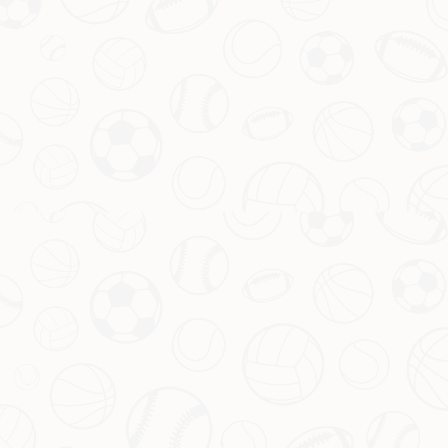
首。显然，他希望通过这场抢七证明自己和球队的实力。
案例分析：历史上的抢七经典战
役
回顾NBA历史，抢七大战往往是检验一支球队韧性和明星球员能
力的最佳舞台。以2016年骑士对阵勇士的总决赛为例，勒布朗-
詹姆斯在第七场比赛中带领球队逆转73胜勇士，完成了史诗般的
1-3翻盘。那场比赛中，詹姆斯的全面表现和关键防守成为胜利的
关键。同样地，在这场
掘金与雷霆的对决中
，无论是ムレイ还是
亞歷山大，谁能在压力之下挺身而出，谁就可能带领球队走向胜
利。
双方策略对比胜负难料
从目前的形势来看，掘金需要在ゴードン可能缺阵的情况下重新
分配防守任务，而ムレイ的个人发挥将成为进攻端的核心。而对
于雷霆来说，亞歷山大的要求不仅是对自己的鞭策，也是对整个
团队节奏的把控。两队在前六场的交锋中互有胜负，战术风格迥
异——掘金注重内线强攻与团队配合，雷霆则更依赖速度和外线