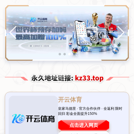
NEWS
新闻中心
新闻中心
公司新闻
行业新闻