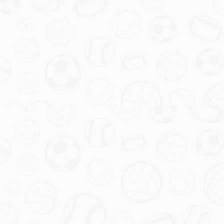
响。无论是用于偿还债务，还是投入到球员培养中，这些
巨额奖
金
都将成为他们未来竞争的重要资本。
结语前的思考：竞技与经济的完美结合
无论最终谁能捧起那座梦寐以求的大耳朵杯，巴黎圣日耳曼和国
际米兰都已经通过这次Europen Champions League finals之旅