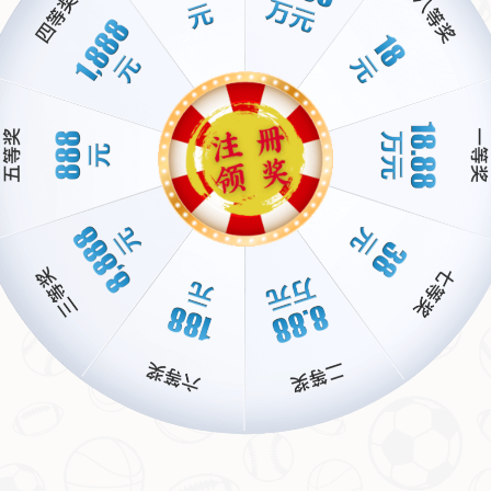
意义。
巨额奖金背后的商业价值
谈到
欧冠决赛的奖金分配
，不得不提的是其背后巨大的商业价
值。根据 UEFA 的官方规定，每支进入决赛的球队都能获得基础
奖励，而冠军队伍更是能额外拿到数千万欧元。此外，比赛日的
门票收入、电视转播分成以及赞助商的合作费用，都让参赛俱乐
部赚得盆满钵满。以巴黎圣日耳曼为例，作为一支拥有全球粉丝
基础的俱乐部，他们在比赛期间的球衣销量和品牌曝光度都达到
了新高。而对于国际米兰来说，这场决赛是他们重回欧洲顶尖舞
台的重要契机，吸引了更多投资者的目光。
案例分析：历史上的经济效应
回顾历史，我们可以发现类似的情况并非首次。2019年，当利物
浦与热刺会师欧冠决赛时，两队不仅在赛场上拼尽全力，其背后
的经济效益也成为焦点。据报道，那一年利物浦最终夺冠，直接
获得了超过1亿欧元的总收入，这笔资金随后被用于引援和青训
体系建设，为俱乐部长期发展奠定了基础。同样地，本次巴黎圣
日耳曼与国际米兰的对决，也将在财务层面为两队带来深远影