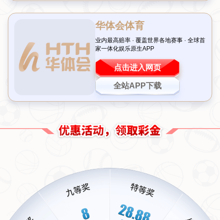
巴黎圣日耳曼（PSG）近年来凭借强大的资金支持和豪华阵容，
早已成为欧洲足坛的顶级劲旅。本赛季，他们在欧冠赛场上的表
现尤为出色，凭借内马尔、姆巴佩等球星的精彩发挥，一路过关
斩将杀入决赛。尤其是在半决赛中，他们以总比分3-1淘汰了实力
强劲的对手，展现了无可匹敌的攻击力。值得一提的是，PSG不
仅仅是为了冠军而战，
每一场胜利都伴随着丰厚的奖金
，这对于
俱乐部的财务健康至关重要。据统计，仅仅晋级欧冠决赛就为他
们带来了超过5000万欧元的收入，而如果最终夺冠，这一数字还
将大幅提升。
国际米兰：意甲复兴的象征
相比之下，国际米兰的晋级之路则更显励志。作为意甲联赛的传
统豪门，国米近年来经历了低谷，但本赛季在主教练的带领下，
他们展现出了惊人的团队凝聚力。从小组赛到淘汰赛，国米的防
守体系和反击战术令人印象深刻。尤其是在与另一支强队的对决
中，国米的后卫线稳如磐石，最终以1-0的微弱优势锁定胜局。
晋
级欧冠决赛不仅是对球队实力的肯定，也带来了可观的经济收
益
。据相关数据，仅进入决赛阶段，国际米兰就已获得约4500万
欧元的奖金，这对于俱乐部的转会市场操作和未来发展具有重要