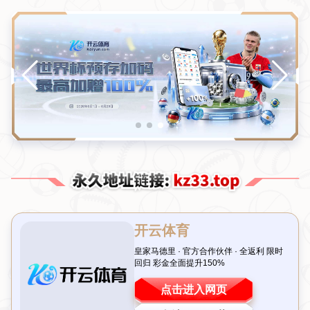
NEWS
新闻中心
新闻中心
公司新闻
行业新闻