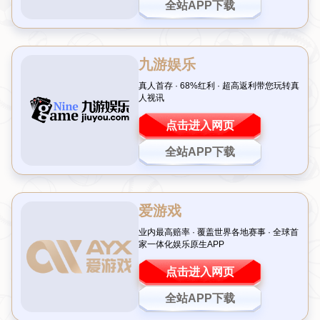
世俱杯H组悬念：新月或胜仍存风险，皇马红牛握手
言和共晋级
作者：华体会官网
发布时间：2026-08-07T02:50:02+08:00
点
击：
前言：紧凑的赛程和复杂的排名规则让2023年世俱杯H组格局显
得扑朔迷离。作为备受关注的一场比赛，小组出线权之争尤为激
烈，甚至出现了在实力之外影响最终结果的不确定性。这一切都
导向一个问题——新月队还能抓住最后一次机会吗？本篇文章将
为您剖析当前千钧一发的小组形势以及可能出现的变数。
小组三强争霸格局如何形成
在本届世俱杯中，H组成为赛事热点之一，因为拥有皇马、新月
与红牛三支实力派球队。在已经进行的小组赛四轮较量后，这三
支队伍均展示出了优秀竞技状态。但由于积分相近，大胜负关系