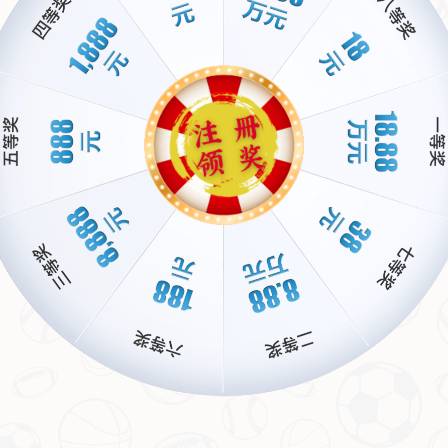
2010年的巴西甲联倒数两轮，一些传统豪门通过默契配合战略性
控制比赛节奏，让竞争者失去逆袭资格。当然，这并非可以明确
指控，但类似心理博弈对于足球决策层会造成微妙影响。因此，
对于像今晚这样的焦点对决来说，“避免人为操控”已成为追逐公
正体育精神的重要讨论话题。
不仅如此，从数据角度分析也可以佐证风险所在。截至第四轮，
新月份均失误环环限制虽止防守颇佳却面临多方少共终难全面转
攻替底逆盘#
游戏网站平台推荐：
麻将胡了模拟器在线免费试玩 - 麻将（Mahjong）游戏
APP下载
联系华体会官网
15882216369
全国统一业务咨询：0411-8000389