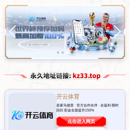
NEWS
新闻中心
新闻中心
公司新闻
行业新闻