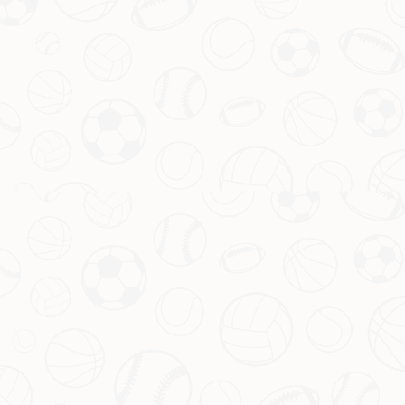
绩。对于王艺ディ来说，这次比赛不仅是技术的比拼，更是意志
力的较量。她提到的“
困难准备
”，其实是给自己和团队敲响了警
钟，确保在每一个环节都不留遗憾。
四、高達带来的挑战与机遇并存
虽然高達是一位令人头疼的对手，但挑战往往伴随着机遇。对于
王艺ди而言，这场比赛是检验自身实力的绝佳舞台。如果能够克
服重重阻碍战胜高達，不仅能提升她的信心，还能在国际赛场上
进一步巩固自己的地位。更重要的是，通过这样的硬仗，她可以
发现自身的不足，为未来的训练和比赛积累宝贵经验。
从另一个角度看，这场对决也将为球迷带来一场视觉盛宴。两位
选手的风格迥异，一个攻守兼备，一个以快制胜，他们的对决势
必会擦出激烈的火花。而王艺ди所强调的“
充分准备
”，无疑为这
场比赛增添了更多悬念。
五、总结核心：准备决定成败
无论结果如何，王艺ди的态度已经赢得了尊重。她用“
非常非常非
常困难
”的表述，向所有人传递了一个信息：在竞技体育中，没有
捷径可走，只有脚踏实地的努力和周密的计划，才能迎接一切挑