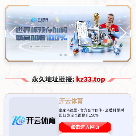
NEWS
新闻中心
新闻中心
公司新闻
行业新闻