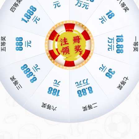
案例分析：从英锦赛到世锦赛的蜕变
回顾赵心童的关键战役，2021年的英锦赛无疑是他职业生涯的重
要转折点。在决赛中，他以10比5战胜布雷切尔，展现了惊人的
进攻火力和心理素质。这一战不仅让他名声大噪，也为后来的
世
锦赛征程
奠定了信心基础。到了世锦赛车场，他的表现更加成
熟，无论是面对强敌时的冷静防守，还是关键局面的果断出杆，
都让人看到了一个全面成长的球员。正如评论员所言：“赵心童用