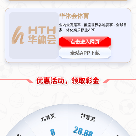
在关键时刻显得各自为战，缺乏有效的战术执行。尤其是在防守
端，多次出现漏人情况，导致对手轻松得分。
团队默契不足
直接
影响了比赛结果，这一点在面对强敌时尤为致命。
其次，替补阵容深度不足成为另一大软肋。在主力球员下场休息
时，湖人队的得分能力和防守强度明显下降。对比对手均衡的轮
换阵容，湖人的板凳球员表现令人失望。如果不及时调整人员配
置和战术安排，这种问题可能在季后赛中被无限放大。
如何提升
替补火力，将是教练组必须直面的挑战
。
东契奇脾气问题 季后赛隐患初现
另一边，独行侠的核心球员卢卡·东契奇虽然个人数据亮眼，但他
的情绪管理却引发了关注。在多场比赛中，东契奇因不满裁判判
罚而情绪激动，甚至因此吃到技术犯规。这种行为不仅影响自身
状态，还可能拖累球队士气。尤其是在高压的季后赛环境中，一
次技术犯规甚至可能改变比赛走势。
以去年独行侠对阵快船的系列赛为例，东契奇曾在关键时刻因与
裁判争执而分心，导致球队错失反击机会。虽然他的技术和领导
力毋庸置疑，但如果不能有效控制情绪，这种
隐性隐患
可能会让