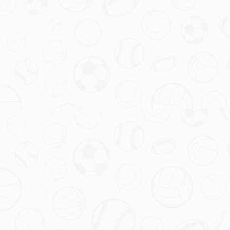
例分析：两队过往交锋启示
开历史记录，巴黎圣日耳曼与皇家马德里在过去的欧冠赛事中多次交手，其中
两队各取一分，显示出势均力敌的实力。然而，皇家马德里在关键时刻往往更
步提升。此次决赛，两队都将全力以赴，谁能笑到最后，或许要等到最后
过这场半决赛的结果，我们看到了足球运动的无穷魅力，也更加期待即将到来
好皇家马德里，这场在温布利上演的较量，都值得每一个热爱足球的人翘
点导航：
Crown Sports·皇冠体育官网 - 网页版登录入口
会官网
369
咨询：0411-8000389