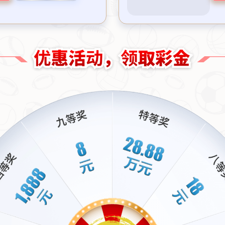
黎圣日耳曼的逆袭之路
黎圣日耳曼在本赛季的欧冠赛场上表现堪称惊艳。在与阿森纳的对决中，
圣日耳曼的前锋线在关键时刻爆发，
尤其是内马尔和姆巴佩的配合
，让对