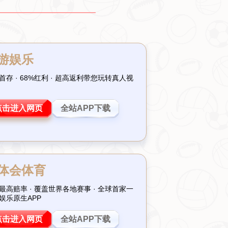
2:50:02+08:00
点击：
3-1的比分强势淘汰阿森纳，成功晋级决赛，这一结果让无
欧冠决赛揭开了神秘面纱。决赛的时间、地点以及对阵球
最新资讯。