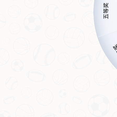
这
回
也
冲
欧
随
在
迷
温
做
决
在
日
皇
起
鼎