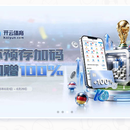
新闻中心
联系华体会官网
NEWS
新闻中心
巴黎圣日耳曼3-1力克阿森纳，欧冠决