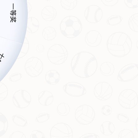
于后防线的失误，给了巴黎圣日耳曼可乘之机。这一失利
巴黎圣日耳曼来说，这场胜利无疑是他们向欧冠冠军发起
据官方消息，本届决赛将于6月1日晚20:00（当地时间）
再度成为焦点，无疑会让比赛增添更多看点。对于全球球
场决赛提供完美的舞台。如果你计划现场观战，不妨提前
圣日耳曼会师决赛。这意味着今年的欧冠冠军将在
巴黎圣
的对决注定会成为一场火星撞地球般的较量。
底蕴；而巴黎圣日耳曼则凭借近年来的强势崛起，渴望捧
场调度
将成为决定胜负的关键因素。你更看好哪支队伍问