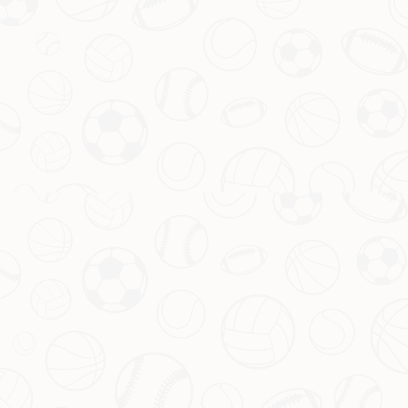
值得一提的是，维尔茨的到来也体现了利物浦在全球范围内的吸
引力。作为英超最具历史底蕴的俱乐部之一，紅軍不仅能提供顶
级的竞技平台，还有着无与伦比的球迷文化。这一切都将成为推
动这位德国新星成长的重要因素。
优秀站点：
HTH Sports华体会官方网站 - 真人娱乐APP下载注册送彩金入
口
联系华体会官网
15882216369
全国统一业务咨询：0411-8000389