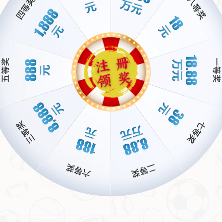
2018年签下范迪克为例，这位荷兰后卫的加入直接提升了球队的
防守稳定性，最终帮助红军夺得欧冠和英超冠军。虽然位置不
同，但维尔茨同样具备改变球队格局的潜质。他在勒沃库森的表
现已经证明了其适应高水平比赛的能力，而英超的快节奏或许正
是他进一步成长的舞台。
有业内人士分析，如果维尔茨能在克洛普的调教下快速融入，那
么他在进攻端的表现可能会比在德甲时更加耀眼。毕竟，利物浦
的前场火力——如萨拉赫和若塔——将为他提供充足的支持。
对球迷的意义：期待未来的无限可能
对于广大红军粉丝而言，
德国中场维尔츠加盟利物浦
的消息无疑
是一剂强心针。在社交媒体上，不少球迷已经开始畅想这位年轻
球员身披红色战袍的画面，甚至有人预测他可能在新赛季成为球
队的关键先生。当然，转会尚未正式官宣，但种种迹象表明，这
笔交易已接近尾声。