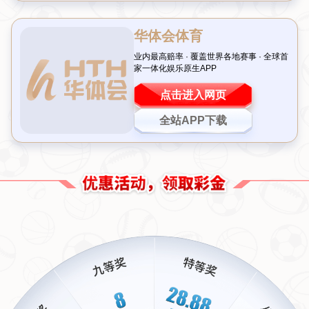
经历无疑是杰拉德所看重的。
此外，林加德的适应能力和多面性也是其吸引人的地方。他既能
胜任中场组织角色，也能在边路制造威胁，这种灵活性对于战术
多变的现代足球而言尤为重要。杰拉德或许认为，通过科学的训
练和合理的定位，林加德能够在沙特联赛中重拾信心，甚至迎来
职业生涯的“第二春”。
达曼协作为何愿意提供预约合同
据内部消息透露，达曼协作已经准备好为林加德提供一份
预签合
同
，这意味着俱乐部对他的到来充满信心。这种合同形式通常用
于锁定球员，确保在转会窗口开启时迅速完成交易。对于目前处
于自由身状态的林加德来说，这份合同不仅是一种保障，也可能
是他职业生涯的重要转折点。
从俱乐部角度来看，签下像林加德这样的球员不仅能提升球队的
竞技水平，还能带来巨大的商业价值。沙特联赛近年来通过引进
国际知名球员不断提高曝光度，而一位曾在英超赛场上证明过自
己的球星，无疑能进一步扩大联赛的影响力。
案例分析：类似转会的成功与挑战