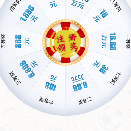
回顾近年来的类似案例，我们可以看到这种跨洲际轉會既有成功
先例，也有失败教训。以C罗加盟利雅得胜利为例，他的到来不
仅提升了球队实力，还带动了整个沙特联赛的关注度。然而，也
有部分欧洲球员因水土不服或适应问题未能发挥预期水平。对于
_lin加徳_而言，如何快速融入新环境、适应不同的比赛节奏将是
关键挑战。但如果能在_杰拉徳_的指导下找回状态，他完全有可
能成为达曼协作的中场核心。
签约背后的潜在影响
如果这笔交易最终达成，对于各方都将产生深远影响。首先，对
于_lin加徳_个人来说，这是一个重新证明自己的机会，尤其是在
离开英超后，他需要一个新舞台来延续职业生涯。其次，对于_
達曼協作_，引入一名具有丰富经验的球员将显著提升球队在中
场的创造力，有助于他们在联赛中争取更好的排名。最后，这笔
签约也可能进一步推动沙特联赛的发展，让更多自由身或寻求新
挑战的欧洲球员将目光投向这片新兴足球热土。