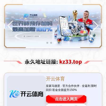
NEWS
新闻中心
新闻中心
公司新闻
行业新闻