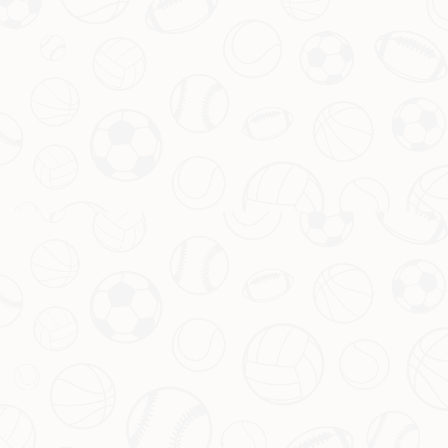
意义。输给一支没有
C罗的球队
，可能会让胜利本身失去光彩，
这或许是梅西不愿意看到的局面。
案例解析：历史上的类似事件
回顾历史，类似的场景其实并不少见。2018年世界杯期间，阿根
廷队曾在小组赛中遭遇克罗地亚队。当时，由于克罗地亚部分主
力球员轮休，阿根廷虽然占据优势，但最终仍以0-3惨败。赛后，
不少评论指出，主力缺阵导致比赛结果缺乏说服力。这也从侧面
说明，顶级球员往往更希望在对手最强阵容下证明自己，而非依
靠“捡漏”取胜。
回到此次事件，如果梅西确实因为顾虑而有所保留，这种心态完
全可以理解。毕竟，对于一位追求完美的球员来说，真正的胜利
不仅仅体现在比分上，更在于过程是否令人信服。
舆论反响：争议背后的深意
沙特官员的言论一经传出，立刻引发了广泛讨论。一些球迷认
为，这种说法纯属臆测，毫无根据；另一些人则觉得，这恰恰体
现了梅西的高情商和职业态度。不管真相如何，这一事件无疑再