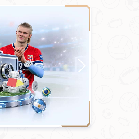
在
线
客
服
马尔紧随，劳塔罗位列第四