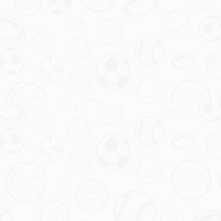
自的优势都非常明显。然而，金球奖从来不只是数据的较
这几方面占据更多优势，谁就更有可能站在最后的颁奖台