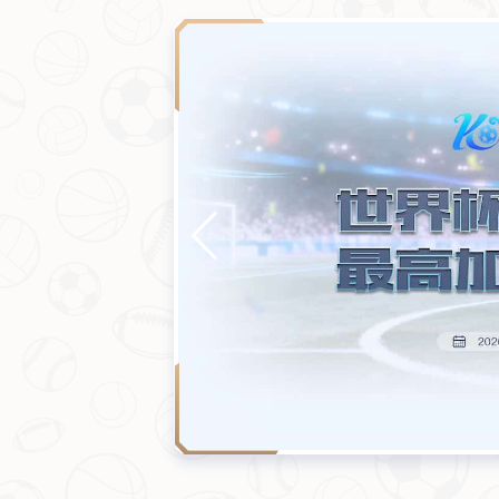
网站首页
关于华体会官网
产品服务
新闻中心