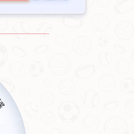
了未来足坛巨星的影子。例如，在与皇家马德里的国家德
下的稳定发挥，正是评委们所看重的关键因素。
在意甲联赛和欧冠赛场上的表现有目共睹。
本赛季，他不仅
员。虽然目前在
金球奖赔率
中位列第四，但他的综合实力
逆转取胜。这种在强强对话中的出色发挥，为他在金球奖
有上升空间。
拜仁慕尼黑的哈里·凯恩等人也在赔率榜上占据重要位置。
预见，随着赛季接近尾声，每一场比赛都可能成为影响最
欧洲杯和美洲杯。这些赛事的结果，很可能会直接决定最
至关重要。