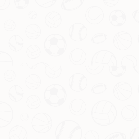
语前的思考：数据与人气的双重博弈
目前的
金球奖最新赔率
来看，无论是登贝莱、亚马尔还是劳塔罗，他们各
，更是人气、团队成绩以及个人魅力的综合考量。未来的几个月，谁能在
。让我们拭目以待，看看这场属于足球世界的巅峰之争将如何落幕。
门网站：
爱游戏体育中国官方网站-全站app下载 AYX Sports
会官网