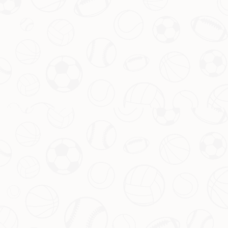
五：案例分析——对比其他新贵球队
相较于其他通过资本快速崛起的队伍，例如英超的曼城，paris
saint-germain 在文化融入和品牌建设上更为突出。曼城虽然也多
次接近冠军，但他们在早期阶段缺乏稳定的表现。而 paris 通过
不断优化阵容和战术，已经在短时间内形成了自己的风格。这种
差异，或许正是他们能率先实现
两次杀入 finals
的原因之一。
六：对未来的启示与期待
Paris Saint-Germain 的成功，为其他非传统豪门提供了宝贵的经
验。在现代足球中，金钱固然重要，但如何将资源转化为竞争力
才是关键。无论是球迷还是业内人士，都期待这支队伍能在未来