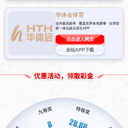
模式，这一变革不仅提升了赛事的商业价值，也让更多球队有机
会参与到顶级竞争中。改制后，诸如巴塞罗那、皇家马德里等豪
门多次问鼎，而像巴黎圣日耳曼这样的“新贵”则通过资金投入和
战略布局逐渐崛起。值得注意的是，在此之前，法国足球虽然有
马赛这样的欧冠冠军，但整体影响力始终有限。
巴黎的两次决赛
之旅
，无疑为法甲注入了新的活力。
二：巴黎圣日耳曼的第一次决赛之旅
回顾2020年，巴黎圣日耳曼首次闯入欧冠决赛，对阵拜仁慕尼
黑。虽然最终以0-1惜败，但这场比赛标志着俱乐部迈向顶级行列
的重要一步。内马尔、姆巴佩等球星的表现令人印象深刻，尽管
未能捧杯，但他们的斗志和潜力得到了广泛认可。这次失利也成
为球队继续前进的动力，正如主教练当时所言：“我们离冠军只有
一步之遥，这只是开始。”
首次决赛
的经历，让巴黎积累了宝贵
的经验。
三：第二次杀入决赛的历史性突破
时间来到2023-24赛季（假设文章基于未来视角），巴黎圣日耳
曼再次站上欧冠决赛的舞台，成为92-93赛季改制以来首支做到