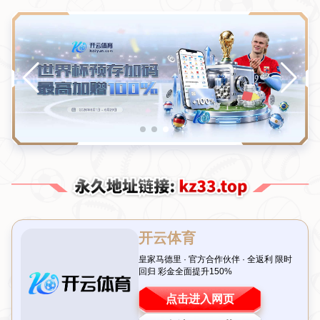
NEWS
新闻中心
新闻中心
公司新闻
行业新闻