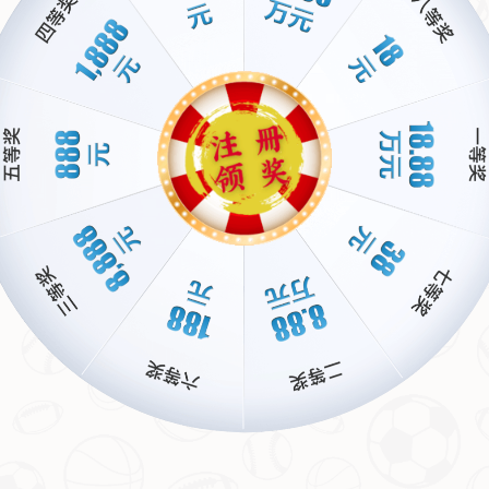
更重要的是，
联赛竞争的加剧
让中小型俱乐部在引援和成绩上难
以与大牌队伍抗衡。球迷的支持虽然是精神动力，但无法直接转
化为经济收益。在这种情况下，湖南湘TAO选择退出，或许是一
种无奈但理性的止损之举。
三、对地方足球文化的影响：一场遗憾的告别
作为湖南省内最具代表性的足球队之一，湖南湘TAO的存在不仅
是竞技层面的象征，更是当地足球文化的核心载体。它的退出对
本地青训体系和球迷热情无疑是一次沉重打击。不少老球迷表
示，每逢主场比赛，球场内的呐喊声和助威声是他们生活中不可
或缺的一部分。如今，这一切都将成为回忆。
值得注意的是，
地方足球文化
的衰退可能会进一步影响青少年对