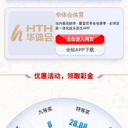
以某知名MOBA游戏职业选手为例，他不仅在赛场上展现了极高
的操作技巧，此次在MV中的亮相更是让人眼前一亮。镜头下的他
身着球衣，手持奖杯，象征着从虚拟战场到现实赛场的“跨越”。
这种视觉冲击无疑让粉丝们感受到了一种全新的文化体验。
二、电竞选手的加入有何深意
为什么会选择电竞选手参与这样的活动？答案在于他们的影响力
与年轻化的形象。近年来，电竞行业的观众群体以年轻人为主，
这与世界杯的目标受众高度契合。通过邀请电竞选手参与MV拍
摄，不仅能吸引年轻一代的目光，还能传递一种“团结与拼搏”的
精神内核。
更重要的是，这种合作打破了传统体育与新兴文化的壁垒。
通过
镜头语言和音乐节奏
，MV将电竞的团队协作精神与足球的竞技魅
力相结合，形成了一种独特的叙事方式。试想，当你在视频中看
到熟悉的电竞偶像与足球明星同框互动，是不是会感到一种奇妙
的共鸣？
三、案例分析：成功的背后逻辑
以2022年某国际赛事的推广曲为例，其MV邀请了多位来自不同