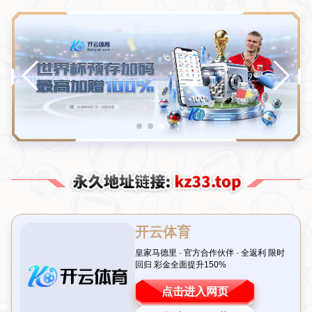
NEWS
新闻中心
新闻中心
公司新闻
行业新闻