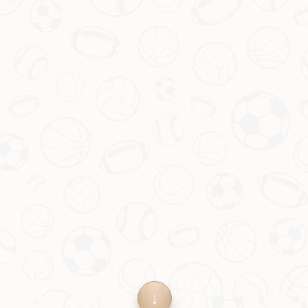
如，在联赛中面对防守反击型队伍时，红黑军团曾因节奏掌控不
当而丢分。这无疑提醒着 Hole 塞さん，在接下来的决战中，必
须更加注重细节，避免重蹈覆辙。只有这样，他们才能真正实现
“
必须夺冠
”的目标。
站点导航：
华体会体育官方皇马的赞助商官网入口地址-HTH Sports
联系华体会官网
15882216369
全国统一业务咨询：0411-8000389
Copyright 2024
HTH Sports 华体会体育登录入口-APP下载
All Rights