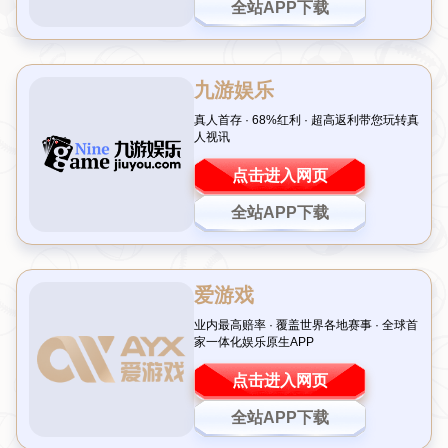
孔塞桑：专注意杯决赛，米兰必须夺冠，未来暂不讨
论
作者：华体会官网
发布时间：2026-08-06T02:50:02+08:00
点
击：
引言：孔塞桑的专注与米兰的冠军渴望
在足球世界中，教练的一言一行往往能左右球队士气，甚至成为
媒体热议的焦点。近日，AC米兰主帅孔塞桑在接受采访时直言：
“现在不是谈论未来的时候，我的心思都在意大利杯决赛上，米兰
必须夺冠。”这一番话不仅展现了他对当下比赛的专注，也点燃了
球迷对红黑军团在
意杯决赛
中的期待。本文将围绕孔塞桑的表
态，探讨他对比赛的态度以及米兰夺冠的重要性，带你走进这场
备受瞩目的对决背后的故事。
一、孔塞桑的专注：只争朝夕不谈未来