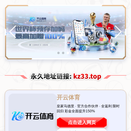
NEWS
新闻中心
新闻中心
公司新闻
行业新闻