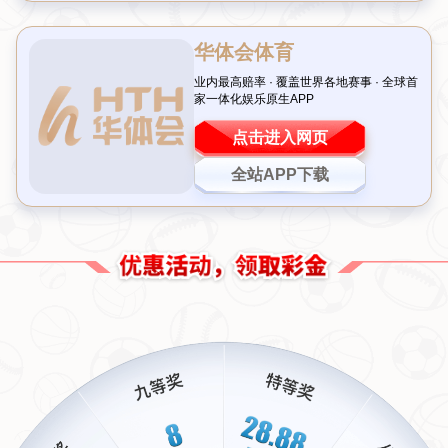
新世俱杯的改制无疑是国际足联的一大创举。据悉，冠军球队将
独揽
1.25亿欧元
的巨额奖金，这一数字远超欧冠决赛的奖金水平
（约2000万欧元）。更令人惊讶的是，即使是小组赛阶段的参赛
球队，也能获得数百万欧元的保底收入。这种高额回报让新世俱
杯成为俱乐部财务增长的重要引擎。相比之下，英超虽然以转播
分成闻名，但单赛季的总收入也难以与世俱杯的一次性奖金相提
并论。这样的经济激励，势必吸引更多豪门球队全力以赴。
回报率对比：秒杀欧冠和英超的秘密
要理解新世俱杯为何能在回报率上“秒杀”欧冠和英超，我们需要
从投入产出比的角度分析。以一支中游俱乐部为例，参加欧冠需
要经历漫长的资格赛和小组赛，投入巨大的人力物力，而最终奖
金可能仅为几百万欧元。反之，新世俱杯的参赛门槛相对较低，
且奖金分配更集中于头部名次，这意味着即使未能夺冠，参赛本
身也能带来可观收益。