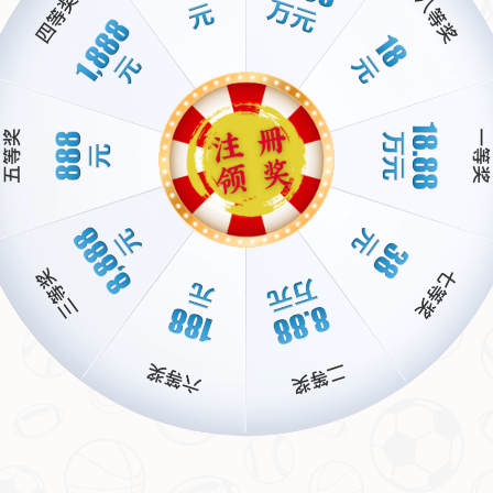
此外，与英超长达38轮的高强度竞争不同，新世俱杯作为短期赛
事，风险更低，但回报却异常丰厚。正如业内人士所言：“这是一
场真正的
金钱游戏
，俱乐部只需专注几场比赛，就能实现收入翻
倍。”这种高效的经济模式，正是新世จุ杯的核心竞争力。
案例分析：中小俱乐部的逆袭机会
让我们来看一个假设性的案例。假设一支来自南美洲的中型俱乐
部通过资格赛晋级新世ジュ杯正赛，即便止步小组赛，他们也能
获得至少500万欧元的奖金。这笔资金对于非欧洲豪门来说，可