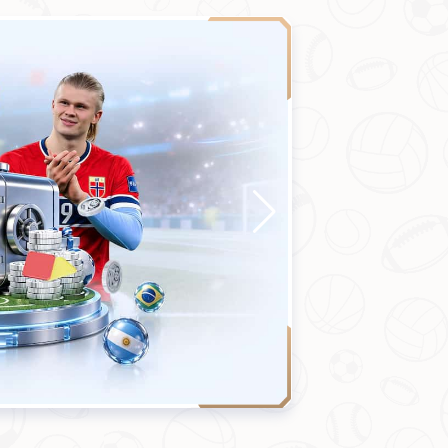
在
线
客
服
马球星J罗的流浪生涯