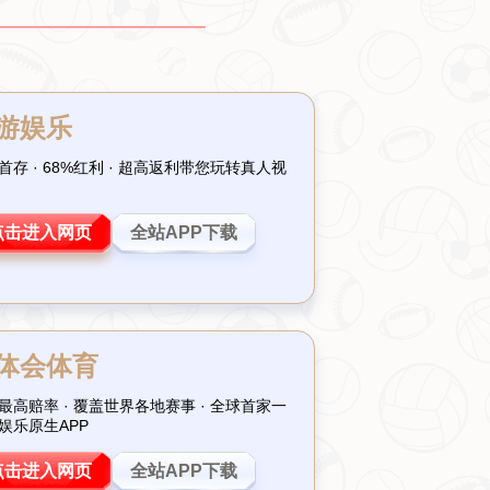
2:50:02+08:00
点击：
的职业生涯却充满了曲折与挑战。哥伦比亚球星哈梅斯·罗
短
5年
内，他辗转于
6支球队
，足迹遍布
6个国家
。这样的经
带你走进J罗的流浪之路，探寻这位天才球员背后的故事。
纳乌球场的新宠。他的技术、视野和远射能力令人惊叹，尤
而，在皇马的日子并不如想象中顺利。由于战术风格不完全
慕尼黑，开启了职业生涯的第一段“漂泊”。
不买断他的合同，这位哥伦比亚球星不得不回到皇马，却发
大的敌人，也为后来的频繁转会埋下伏笔。
英超埃弗顿、西甲皇家马德里（短暂回归）、卡塔尔联赛的赖
队。这意味着，他在短短5年时间里更换了6支球队，足迹