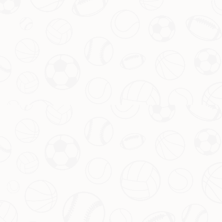
科
向
尽
新
生
在
一
快速链接
联系华体
15882216
公司简介
产品服务
全国统一业务
新闻中心
联系华体会官网