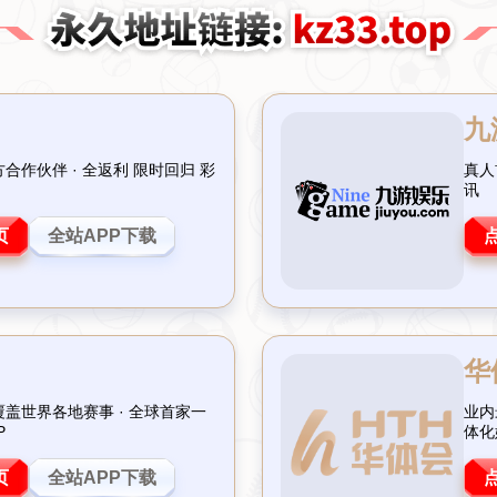
作者：华体会官网
发布时间：2026-08-06T0
言：从巅峰到流浪，J罗的足球人生转折
足球世界中，有些球员的名字曾与辉煌紧密相连，但随着时间推移，他们
里格斯（J罗）就是其中一位。从皇马的闪耀新星到如今的漂泊之旅，短
不仅让人感慨，也引发了关于职业规划、天赋与环境适配的深思。本文将
从伯纳乌到边缘：J罗的起点与失落
014年，凭借世界杯上的惊艳表现，J罗以高价加盟皇家马德里，成为伯
是那记对阵乌拉圭的胸部停球凌空抽射，被誉为“世界杯最佳进球”。然
合以及伤病困扰，J罗逐渐沦为替补。2017年，他被租借至德甲豪门拜仁
拜仁，J罗的表现有所起色，但始终未能成为核心。两年后，俱乐部选择
自己在队内的地位更加边缘化。这段时间，
伤病频发
和状态起伏成为他最
5年6队：跨越国界的频繁转会
2019年以来，J罗的职业生涯可以用“居无定所”来形容。他先后效力于
、希腊超级联赛的奥林匹亚科斯、巴西圣保罗，以及最新的阿根廷联赛球