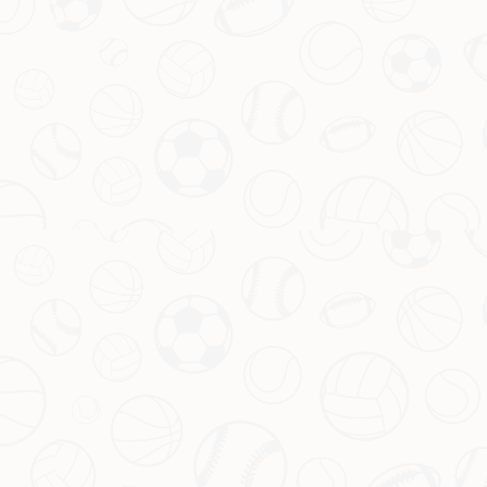
斯时，他甚至因合同纠纷提前解约，再次陷入低谷。这些案例充分说明，
。
未来何去何从：还能否迎来第二春
管近年来表现不佳，但不可否认的是，J罗依然拥有出色的技术和比赛阅
证明自己的平台。对于这位32岁的球员来说，如何在有限的时间内调整
涯第二春
的关键。
社交媒体上，不少球迷仍然怀念那个在2014年世界杯上光芒四射的少年
脚精彩的世界波，向世人宣告自己的归来。而他的每一次转会，每一次尝
会官网
369
咨询：0411-8000389