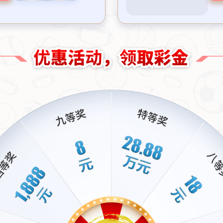
及欧洲、南美、中东等多个地区，涉及了6个不同的国家。
种高频率的转会背后，既有他自身状态下滑的原因，也有俱乐部战术需求不
过短暂复苏，但随着教练更迭，他很快失去了位置，最终远走卡塔尔联赛
，甚至被外界质疑是否还有能力重返顶级舞台。
为何漂泊？天赋与环境的双重困境
入分析J罗的“漂泊之路”，不难发现，他的困境源于多重因素叠加。首先
态。其次是战术适配性，作为一名需要大量持球权的10号位球员，他在
。此外，心理层面的压力也不可忽视——从皇马的天之骄子到如今的无根