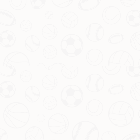
缺乏稳定的环境支持，即便是曾经的天才也可能迷失方
读能力。如今效力于阿根廷联赛，他或许正在寻找一个能重
状态，选择一个适合自己的环境，将是决定他能否迎来
职业
。他们期待着，未来的某一天，这位前
皇马球星
能够再次用
试，都在诉说着现代足球中天赋与现实碰撞的故事。