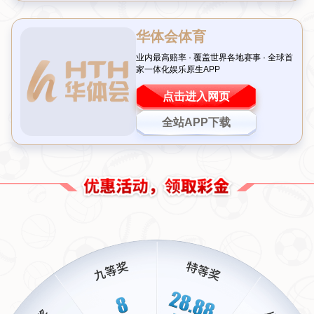
利后的反思，王昶都展现出超越年龄的成熟。24岁，对他而言，
是一个全新的阶段，也是一个向更高目标迈进的关键时刻。
值得一提的是，在2023年的一些国际赛事中，王昶与梁伟铿的表
现可圈可点。他们不仅在多场比赛中击败了世界排名靠前的组
合，还在关键时刻展现出强大的心理素质。这些经历无疑为他们
冲击
世界冠军
奠定了坚实的基础。
默契无间 搭档间的冠军信念
提到王昶，就不得不提他的黄金搭档梁伟铿。这对组合被誉为中
国羽毛球男双的新希望，他们之间的配合堪称教科书级别。场
上，两人一攻一守，相得益彰；场下，他们是彼此最坚实的后
盾。正是这种深厚的信任与默契，让他们在面对挑战时总能迎难
而上。
有一次比赛中，王昶在接受采访时曾表示：“我和伟铿的目标很明
确，就是要一起站上最高领奖台。”这句话不仅道出了他们的雄
心，也传递出一种强烈的信念——只有并肩作战，才能实现共同
的梦想。如今，在王昶24岁生日的这一天，这种信念显得尤为珍
贵，也让我们更加期待他们在未来的表现。