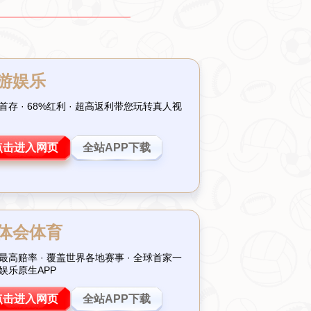
2:50:02+08:00
点击：
数球迷心中的圣殿。然而，近年来，这支老牌劲旅在赛场外
ners）接手后，AC米兰进入了一个全新的“红鸟时代”。通过哈佛
间寻求平衡，探索其背后的战略逻辑。今天，就让我们一
步入“红鸟时代”。红鸟资本并非传统的足球投资者，其创始人
融合的投资人。在哈佛商学院的案例研究中，类似的资本注入往往被
还要将其打造为一个全球化的体育娱乐品牌。这种战略与
清晰规划。
的首项举措便是优化俱乐部的财务结构，减少债务负担，同
讨论：
如何在保持核心竞争力的同时，拓展新的增长点？
表现和球员招募效率。据悉，红Bird团队借鉴了美国职业
这一点在哈佛商学院的研究中也有所体现，许多成功企业通