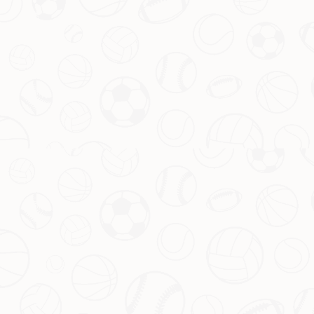
需求的深刻洞察，也体现了现代体育产业的趋势——
竞技不再是唯一核心
战与展望：红bird能否重现辉煌
管red bird带来了诸多变革，但挑战依然存在。意甲联赛整体竞争力
划。此外，如何在追求商业化的同时，不失去球迷的情感认同，也是red bird需要解
所揭示的那样，成功的管理者必须在利益与价值观之间找到平衡点。
目前的表现来看，red bird正在为ac milan铺设一条通往未来的道
专业性和远见。而这些努力，或许正是ac milan重返巅峰的关键所在。
会官网
369
咨询：0411-8000389