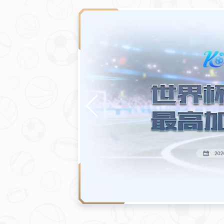
网站首页
关于华体会官网
产品服务
新闻中心