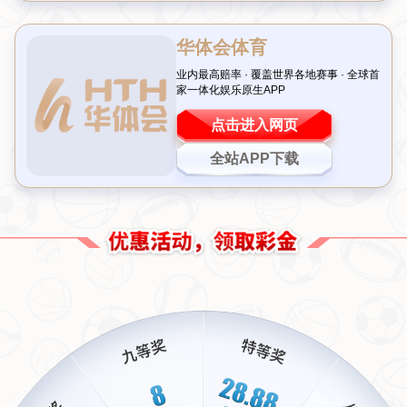
是关键局中的失误频发，成为失利的直接原因。分析比赛数据可
以发现，他的远台进攻成功率相较以往有所下降，这或许与近期
训练强度的调整有关。此外，心理压力也可能是影响他发挥的重
要因素。毕竟，作为备受瞩目的选手，每一场比赛都承载着无数
期待，这种无形的负担有时会让选手难以完全放开手脚。