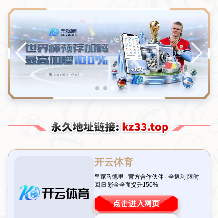
NEWS
新闻中心
新闻中心
公司新闻
行业新闻