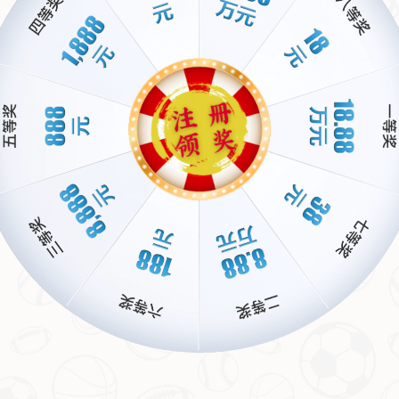
值得一提的是，在与对手的对决中，丁俊晖曾在前期占据优势，
但几次关键球的处理不够果断，最终被对手逆转。这也提醒我
们，即使是顶尖选手，也需要在细节上精益求精，才能在激烈的
竞争中站稳脚跟。
二：庞俊旭的表现成为亮点
在丁俊晖止步之后，年轻选手
庞俊旭
成为了中国军团在本届世界
公开赛中的“独苗”。这位年仅23岁的球员展现出了惊人的冷静和
潜力。在对阵强敌时，他不仅在技术层面表现出色，更在心理素
质上展现了超越年龄的成熟。他的精准打击和稳健防守让人眼前
一亮，尤其是在面对高压局面时，他依然能保持节奏，不急不
躁。
以他的一场比赛为例，在对阵一位排名靠前的欧洲选手时，庞俊
旭在落后的情况下，通过一次精彩的长台进攻完成单杆破百，最
终实现逆转。这种大心脏的表现无疑为中国斯诺克注入了新的活
力。虽然未来的路还很长，但他的成长轨迹已经让人们开始期
待：他是否会成为下一个“丁俊晖”？
三：中国斯诺克的现状与未来展望