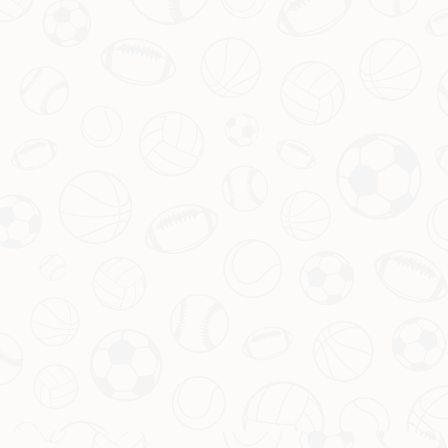
球迷期待：新赛季的新希望
对于无数支持者来说，这套
forests wolf G1 starting lineup
不
仅是纸面上的名字，更代表了新赛季的新希望。从年轻的核心到
经验丰富的领袖，这支队伍似乎已经具备了冲击季后赛的基本条
件。而他们的表现，也将成为本赛季西部竞争格局中的一大看
点。
无论是
康利
稳健的指挥，还是
爱德华兹
惊艳的突破，亦或是
戈贝
尔
坚不可摧的内线守护，每个名字背后都承载着球迷们的期待。
随着揭幕战的临近，让我们拭目以待，看看这支焕然一新的队伍
能否在新赛季中书写属于自己的传奇篇章。
联系华体会官网
15882216369
全国统一业务咨询：0411-8000389