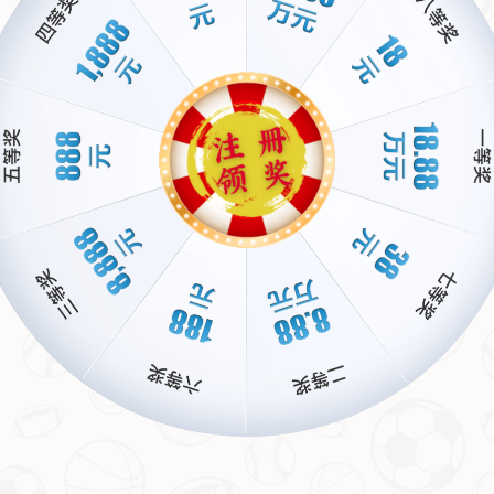
节奏控制，又能在关键时刻依靠个人能力撕开对手防线。
在前场，
麦丹
和
兰德尔
的组合同样令人期待。麦丹以全面的身手
和防守能力著称，而兰德尔在上赛季证明了自己是联盟顶级大前
锋之一，他的低位单打和篮板能力将是森林狼内线的重要支撑。
这样的锋线配置，不仅能在进攻端制造威胁，还能在防守端限制
对手的关键球员。
最后，不得不提的是中锋位置上的
戈贝尔
。作为多次获得最佳防
守球员殊荣的内线巨塔，戈贝尔的存在让森林狼的禁区成为禁飞
区。他的护框能力和篮下终结能力，将为整支队伍提供坚实的后
盾。
攻防均衡：新阵容的潜在优势
从整体来看，这套
森林狼G1首发
阵容在攻防两端都展现出了极高
的平衡性。在进攻方面，康利和兰德尔的组织能力可以为队友创
造机会，而爱德华兹和麦丹则能通过个人能力完成得分任务。更
重要的是，戈贝尔在内线的牵制力能够拉开空间，为外线球员提
供更多的出手空间。