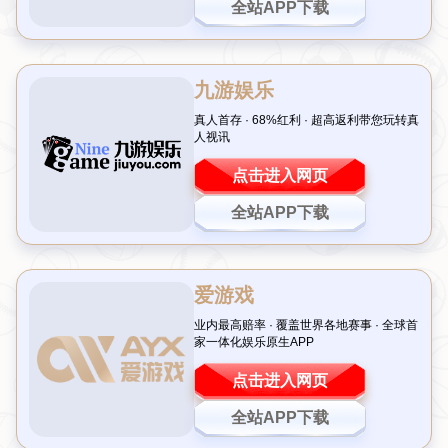
[流言板]森林狼G1先发阵容揭晓：康利领衔，爱德华
兹、麦丹、兰德尔与戈贝尔联手出战
作者：华体会官网
发布时间：2026-08-07T02:50:02+08:00
点
击：
引言：森林狼新赛季首战阵容引
热议
随着NBA新赛季的脚步临近，球迷们对各支球队的首发阵容充满
了期待。近日，关于明尼苏达森林狼队在G1比赛中的首发名单的
消息引发了广泛讨论。据可靠消息，森林狼G1的首发五人组将由
康利
、
爱德华兹
、
麦丹
、
兰德尔
以及
戈贝尔
组成。这一阵容不仅
展现了球队在攻防两端的均衡性，也让人们对他们在新赛季的表
现充满遐想。本文将围绕这一话题，深入剖析这套首发阵容的特
点及其潜在影响。