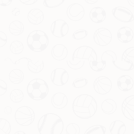
改善团队协作和战术部署，掘金队有望在季后赛中打出更佳的表
现。
最终，约基奇的61分和三双记录将被长久铭记，而球队需在挫折
中成长，确保在未来的赛季中，真正做到既能依赖核心，又能形
成多点开花的局面，提升竞争力。
总结：
约基奇在对阵森林狼的比赛中出色表现的确留给球迷们深刻的印
象。尽管最终未能为球队赢得胜利，但他的61分和三双记录足以
成为历史的一部分。此役也让人对他的未来充满期待，球队同样
需要在此基础上找到更为有效的进攻策略。