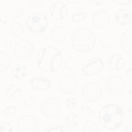
未来展望与反思
尽管这场比赛未能为掘金队带来胜利，但约基奇的个人表现无疑
给球队未来的发展带来了希望。他展现出的技术水平以及对于比
赛的理解，标志着他已成为联盟中不可多得的顶尖球员。这种表
现也将在接下来的比赛中激励队友，增强凝聚力。
掘金队在未来的比赛中，有必要借鉴此次比赛的经验教训。如何
更好地分配球员的体能和责任，将是球队必须面对的难题。通过