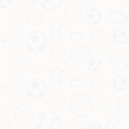
将与新人的默契让人看到曼联未来的希望。在防守方面，曼联也
展现了稳健的一面，尽管皇家社会在比赛中有几次颇具威胁的进
攻，但最终都未能突破曼联的防线，确保了胜利。
整场比赛表现出的战术灵活性，不仅让球队坚定了可持续发展的
信心，也为今后的比赛提供了有力的参考。这样一场胜利不仅是
对球队实力的证明，更是战术策略成功的体现，预示着曼联在未
来的征程中仍将继续争取更高的荣誉。