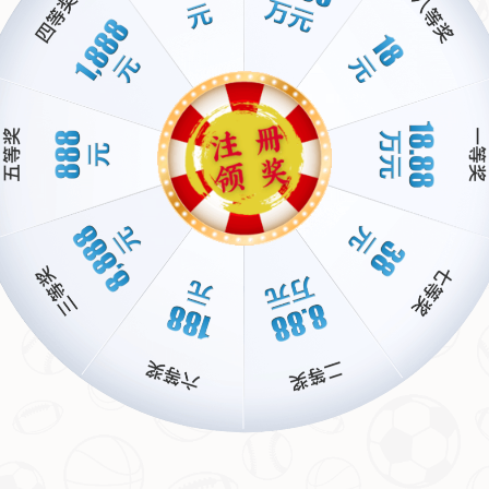
这粒进球的背后，是加纳乔不断努力训练及在比赛中积累的经
验。作为一名年轻球员，他需要不断适应比赛的节奏与强度，而
这场比赛正好成为了他成长的一个重要节点。经过精准的传球
后，加纳乔及时跟进，并用他标志性的左脚将球稳稳打入网窝，
展现了他的冷静与决断力。
在赛后的庆祝中，加纳乔表示，能够为球队打入首球是一种荣
幸，同时也感受到了巨大的压力与责任。他的成功激励了更多的
年轻球员，让他们相信只要坚持努力，就有可能在曼联这座伟大
的舞台上发光发热。
曼联的战术安排
对于这场胜利，曼联的战术安排显得尤为重要。教练组在赛前制
定了针对皇家社会的详细战术计划，强调了控球与快速反击的重
要性。在比赛中，球队通过高压逼抢和有效的控球，为自己创造
了很多机会。这种战术理念与迈克尔-卡雷克的战术思想相似，注
重团队配合与年轻球员在场上自主发挥的空间。
球队在中场的控制力成为比赛胜负的关键，曼联利用对方防线的
空档频频进行攻击。C罗与加纳乔的配合是战术成功的典范，老