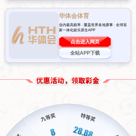
精准的直塞球，助攻加纳乔打入首球。
C罗的这次助攻不仅显示了他极高的比赛智慧，也体现了他对球
队战术的理解。他在场上不仅是一个射手，更是整个进攻体系的
枢纽，通过他的传递与摆脱，为年轻球员创造了良好的机会。这
种表现让人不禁赞叹，尽管岁月不饶人，C罗依然在高水平比赛
中能够保持极高的竞争状态。
他在赛后接受采访时表示，看到年轻球员能够抓住机会并为球队
立功非常激动。他的谦虚与坚定展示了一位老将应有的风范，也
鼓励了其他年轻球员为了球队不断努力。这样的表现无疑增强了
球队的士气，提升了更衣室的氛围。
加纳乔的首次进球
18岁的加纳乔在这场比赛中迎来了他的首个进球，成为球队晋级
的重要角色，也是对他能力的一次重要证明。他在比赛中展现出
了出色的速度和技术，频频威胁对方门框。加纳乔的进球不仅是
他个人职业生涯的里程碑，更是向外界展示了曼联青训体系的成
功。