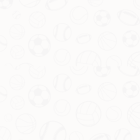
最为看好的俱乐部之一。随着球队在本赛季的出色表现，费耶诺
德和斯洛特团队的价值被不断提升，这一切都成为了利物浦希望
激活解约条款的重要因素。
利物浦对斯洛特的兴趣
作为英超豪门，利物浦在追求卓越的过程中始终维持着高标准的
教练团队。近年来，随着球队战术体系的逐步演变，对教练的需
求也愈加迫切。安东尼·克拉特相较于理想的候选人更倾向于能与
球队的战术理念契合的教练，而斯洛特无疑符合这样的标准。
利物浦一直希望能在保证战绩的同时，增强球队的竞争力以及未
来发展的可持续性。通过灵活的转会政策和合理的薪资结构，俱
乐部试图在市场中找到适合的教练来接手，推动球队进入新的辉
煌时刻。斯洛特具备这种潜力，因为他不仅战术能力出众，还能
引领球员不断进步。
在与费耶诺德进行谈判的过程中，利物浦清晰认识到斯洛特团队
所带来的附加价值，并愿意为此进行投资。这种破局之举，实际
上也反映出对当前教练团队变动的战略性考量，旨在为球队建立
更稳定的未来。