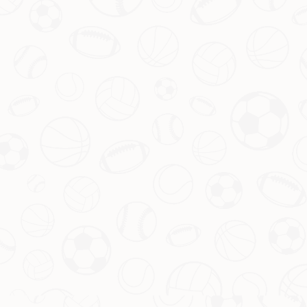
200万镑的解约金意义
200万镑解约金的要求，成为了费耶诺德对利物浦求购斯洛特团
队的关键所在。这一金额不仅代表了教练团队的市场价值，也体
现了费耶诺德希望捍卫自身利益的决心。在当前的转会市场上，
教练的去留涉及的不仅是个体能力，还是球队资产的配置与投资
回报。
这一数字的背后，可以看作是费耶诺德希望在与强队的竞争中获
得尊重与合理的回报，尤其是在经历了数年的积累和沉淀之后，
斯洛特团队的价值被重新评估。俱乐部将这个金额设定为解约
金，可以看作是一种对教练团队的认可，也是在对可能的对手施
加一定的压力。
当然，200万镑的背后也有着复杂的情感与商业考量。费耶诺德
作为荷甲的一个实力球队，若开放斯洛特团队的去留，意味着潜
在战绩的波动与未来发展的不确定性。因此，这个金额不仅是对
金钱的追求，更是对俱乐部核心价值的维护。
事件的潜在影响