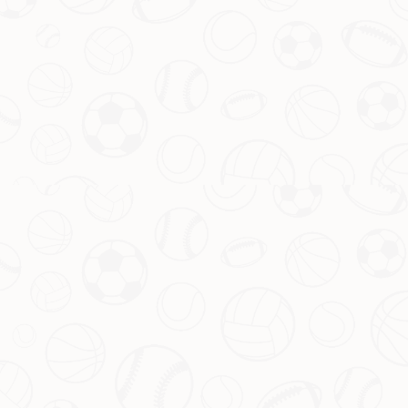
总的来说，此次事件不仅限于一笔交易的谈判，它所引发的波澜
可能会改变教练与球队之间的生态平衡，也可能促使俱乐部在转
会市场上进行更加周密的考量与布局。 对足球市场的未来发展，
特别是各大联赛之间人才流动的模式，也将有着深远的指引。
总结：