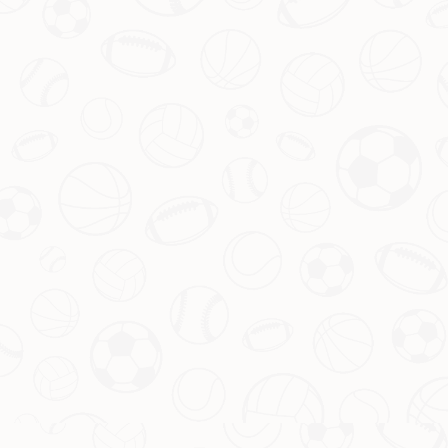
费耶诺德对利物浦要求追加200万镑的解约金，体现了当前转会
市场内外部的复杂博弈。俩个俱乐部在立场、资源及目标的考量
下，形成了相对抗衡的局面。无论最终结果如何，这一事件都将
成为俱乐部战略调整与市场反应的一个重要体现。
在未来，随着更多关于球员和教练的交易变动，俱乐部需不断适
应市场环境的变化，调整人体队伍的构成战略。在这场足球市场
的博弈中，如何保持自身的核心竞争力，并合理分配资源，将是
所有俱乐部亟待考虑的关键要素。