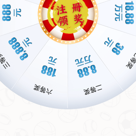
望未来，切尔西与门德斯的合作潜力巨大。这种紧密的合作关系，不仅能
员提供更多的职业发展机会。双方的利益契合，将使这种合作关系在未来