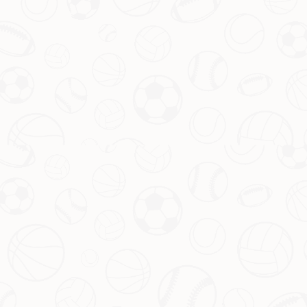
员的代理人，同时也是球队和市场间桥梁的角色，其所做
益，增大他们在转会市场的竞争优势。