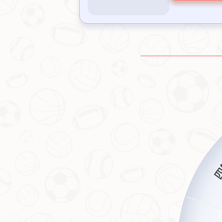
切
增
通
减
切
年
费
的
从
了
费
的