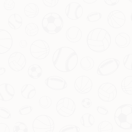
来，这种合作关系或将进一步深化，双方可以探讨更多长远和战略性的合