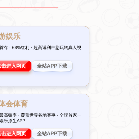
2:50:02+08:00
点击：
成了费利克斯的顺利加盟。文章将从四个方面进行详细阐
方合作的未来展望。门德斯作为世界足球领域的重要人
的球员。而切尔西作为一家追求高水平和竞争力的俱乐
斯的个人能力和市场价值也为他的转会提供了有力支撑。
发展的长期影响。整体而言，切尔西和门德斯的合作在创
周知的。他所代理的众多顶级球员，使他在转会市场上拥
优秀球员，尤其是在竞争激烈的英超联赛中。
信任。对于切尔西而言，与门德斯的合作降低了转会过程
系为当前与未来的引援打下了良好的基础。
根据球队的需求精确推荐合适的人选。这种专业和职业素