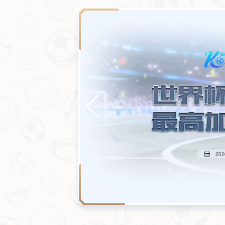
网站首页
关于华体会官网
产品服务
新闻中心