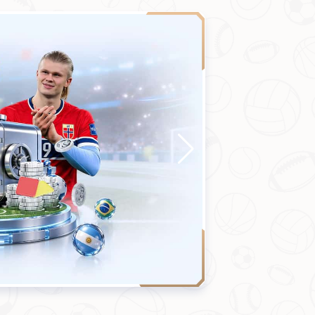
在
线
客
服
赖斯力争强化中场阵容