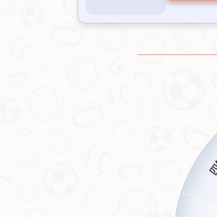
阿
依
西
赖
为
阿
性