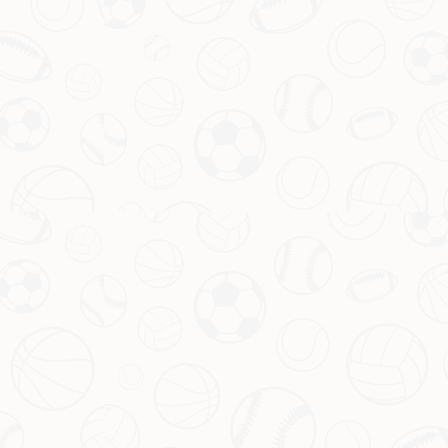
强敌时更有底气。无论是英超还是欧战，控球率和中场的
，从而掌握比赛的主动权。
，而是向着争夺冠军的方向发展。赖斯的能力和潜力将为
的战斗精神和拼搏意志，这支队伍有望在未来的赛季中大
战略布局的重要一步。球队的重建之路虽然任重而道远，
此外，球队可能还会根据阵容的需要，进行更多的引援，
阿森纳长久以来期待的一个转折点，能够帮助球队重回巅
，期待在未来的赛季中向更高的目标发起冲击。
阵容的建设，为球队的未来打下更为坚实的基础。这一转会
纳的竞争力，尤其是在中场控制上的改善，帮助球队在激