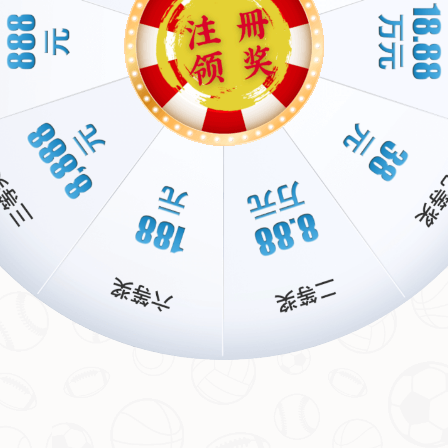
赖斯的个人能力
克兰·赖斯被誉为当今足坛最具潜力的防守中场之一，年仅24岁的他，
在中场区域如鱼得水，不论是面对对方锋线球员的挑战，还是在关键时刻
去防守端的优秀表现，赖斯在进攻组织方面也有着不俗的贡献。他的传球
攻防兼顾的中场体系。这种能力的提升将极大丰富阿森纳的进攻手段，也
。
斯不仅在场上展现出色的天赋，他在职业态度及领导力方面也显示出成熟
心。此外，他在英格兰国家队的表现也证明了他的实力与潜力，能在高压
实力的重要补充。
对阿森纳阵型影响
斯的到来，将为阿森纳的战术体系带来深远影响。阿森纳在过去的赛季中
问题。他的防守能力和持球能力，可以允许其他中场球员更有自由度地参
多变。
阿尔特塔的战术布置中，赖斯能够成为中场的核心，与其他中场球员如厄
的硬度，还可以通过快速的反击或是短传配合，提高球队的进攻效率。赖
路和前锋输送更多的支持。